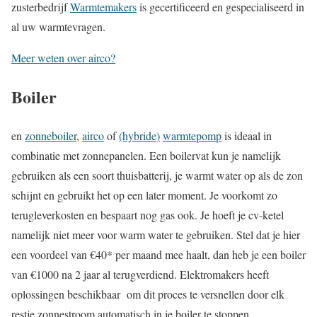
zusterbedrijf
Warmtemakers
is gecertificeerd en gespecialiseerd in
al uw warmtevragen.
Meer weten over airco?
Boiler
en
zonneboiler
,
airco
of
(hybride)
warmtepomp
is ideaal in
combinatie met zonnepanelen. Een boilervat kun je namelijk
gebruiken als een soort thuisbatterij, je warmt water op als de zon
schijnt en gebruikt het op een later moment. Je voorkomt zo
terugleverkosten en bespaart nog gas ook. Je hoeft je cv-ketel
namelijk niet meer voor warm water te gebruiken. Stel dat je hier
een voordeel van €40* per maand mee haalt, dan heb je een boiler
van €1000 na 2 jaar al terugverdiend. Elektromakers heeft
oplossingen beschikbaar om dit proces te versnellen door elk
restje zonnestroom automatisch in je boiler te stoppen.