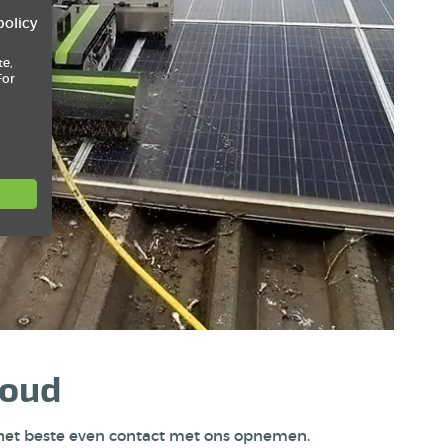
policy
te,
For
houd
je het beste even contact met ons opnemen.