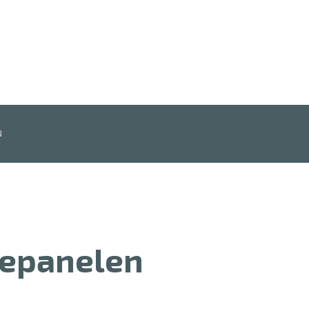
N
epanelen