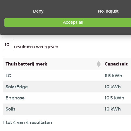
De kosten van een thuisbatterij vergelijk is niet gemakkeli
Deny
No, adjust
per kWh. Als j
e de prijzen van een thuisbatterij wilt vergeli
Accept all
per kWh. Ieder merk heeft ook nog eens zijn voor – en nadel
resultaten weergeven
Thuisbatterij merk
Capaciteit
LG
6.5 kWh
SolarEdge
10 kWh
Enphase
10.5 kWh
Solis
10 kWh
1 tot 4 van 4 resultaten