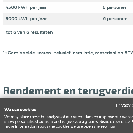
4500 kWh per jaar
5 personen
5000 kWh per jaar
6 personen
1 tot 6 van 6 resultaten
*× Gemiddelde kosten inclusief installatie, materiaal en BT
Rendement en terugverdien
Privacy 
Uiteraard zit er een terugverdientijd op een thuisbatterij e
We use cookies
We may place these for analysis of our visitor data, to improve our websi
show personalised content and to give you a great website experience. 
Terugverdientijd
more information about the cookies we use open the settings.