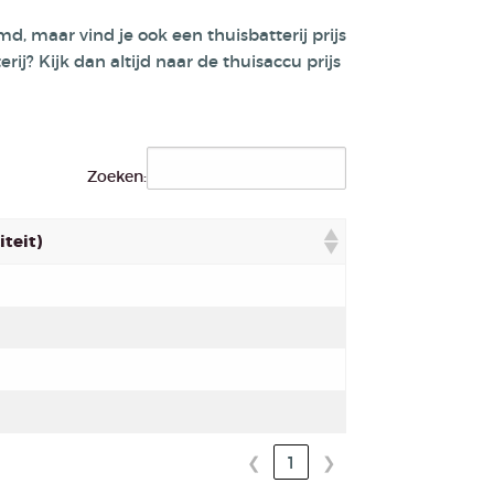
d, maar vind je ook een thuisbatterij prijs
erij? K
ijk dan altijd naar de thuisaccu prijs
Zoeken:
iteit)
❮
1
❯