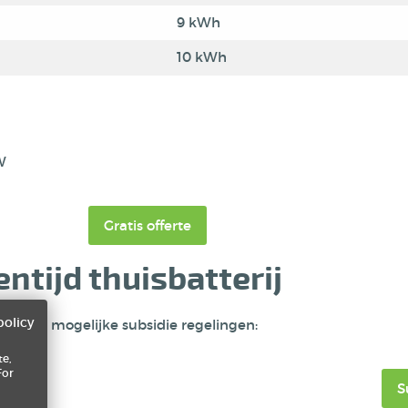
9 kWh
10 kWh
W
Gratis offerte
tijd thuisbatterij
policy
n zijn er mogelijke subsidie regelingen:
te,
For
S