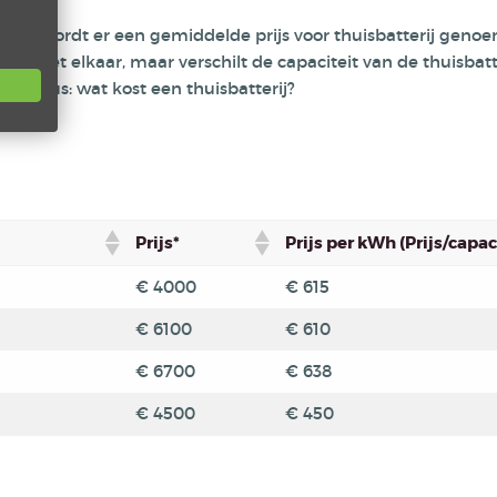
jk. Zo wordt er een gemiddelde prijs voor thuisbatterij genoem
jken met elkaar, maar verschilt de capaciteit van de thuisbatt
en. Dus: wat kost een thuisbatterij?
Prijs*
Prijs per kWh (Prijs/capac
€ 4000
€ 615
€ 6100
€ 610
€ 6700
€ 638
€ 4500
€ 450