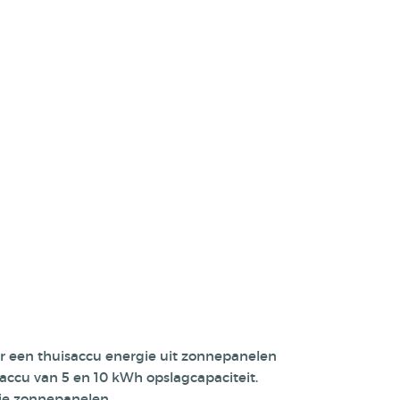
er een thuisaccu energie uit zonnepanelen
isaccu van 5 en 10 kWh opslagcapaciteit.
 je zonnepanelen.