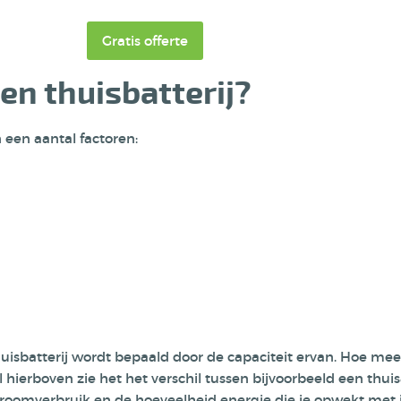
Gratis offerte
en thuisbatterij?
n een aantal factoren:
huisbatterij wordt bepaald door de capaciteit ervan. Hoe me
el hierboven zie het het verschil tussen bijvoorbeeld een thu
n stroomverbruik en de hoeveelheid energie die je opwekt met