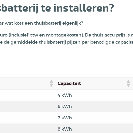
atterij te installeren?
r wat kost een thuisbatterij eigenlijk?
(inclusief btw en montagekosten). De thuis accu prijs is af
e je de gemiddelde thuisbaterrij pijzen per benodigde capaci
Capaciteit
4 kWh
6 kWh
7 kWh
8 kWh